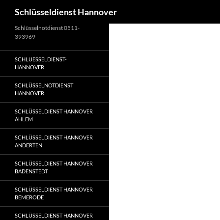
Suchen
Schlüsseldienst Hannover
Zum
Schlüsselnotdienst 0511-
393969
Inhalt
springen
SCHLUESSELDIENST-
HANNOVER
SCHLÜSSELNOTDIENST
HANNOVER
SCHLÜSSELDIENST HANNOVER
AHLEM
SCHLÜSSELDIENST HANNOVER
ANDERTEN
SCHLÜSSELDIENST HANNOVER
BADENSTEDT
SCHLÜSSELDIENST HANNOVER
BEMERODE
SCHLÜSSELDIENST HANNOVER