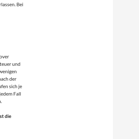
rlassen. Bei
nover
teuer und
 wenigen
nach der
fen sich je
 jedem Fall
.
st die