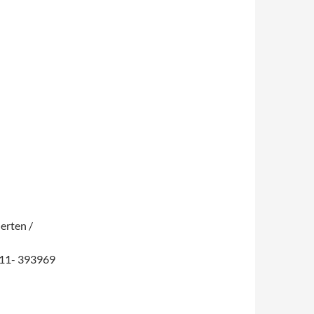
erten /
0511- 393969