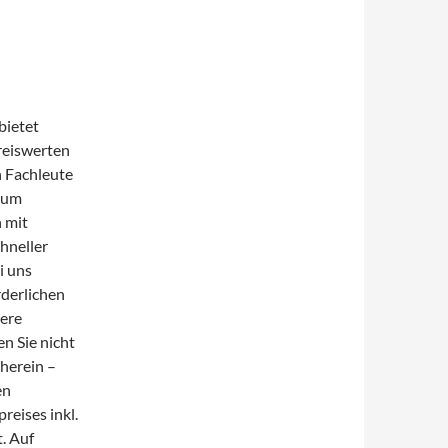
bietet
reiswerten
n Fachleute
d um
 mit
hneller
i uns
rderlichen
sere
en Sie nicht
 herein –
en
reises inkl.
t. Auf