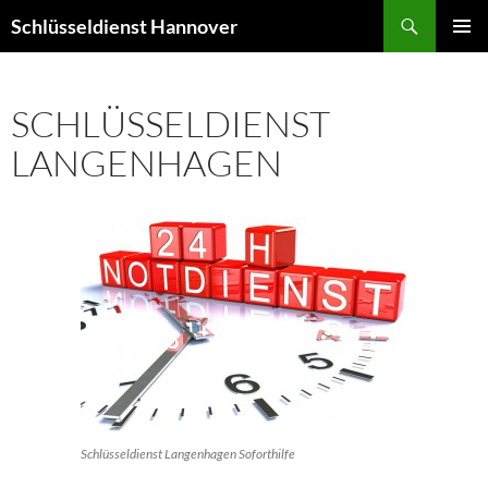
Zum
Suchen
Schlüsseldienst Hannover
Inhalt
PRIMÄR
springen
MENÜ
SCHLÜSSELDIENST
LANGENHAGEN
Schlüsseldienst Langenhagen Soforthilfe