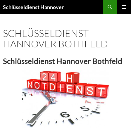
Zum
Suchen
Schlüsseldienst Hannover
Inhalt
PRIMÄR
springen
MENÜ
SCHLÜSSELDIENST
HANNOVER BOTHFELD
Schlüsseldienst Hannover Bothfeld