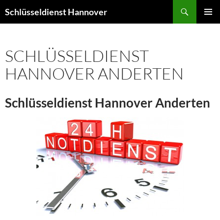
Zum
Suchen
Schlüsseldienst Hannover
Inhalt
PRIMÄR
springen
MENÜ
SCHLÜSSELDIENST
HANNOVER ANDERTEN
Schlüsseldienst Hannover Anderten