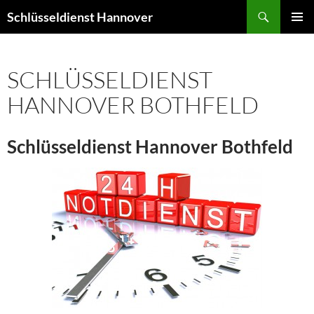
Zum
Suchen
Schlüsseldienst Hannover
Inhalt
PRIMÄR
springen
MENÜ
SCHLÜSSELDIENST
HANNOVER BOTHFELD
Schlüsseldienst Hannover Bothfeld