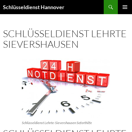
Zum
Suchen
Schlüsseldienst Hannover
Inhalt
PRIMÄR
springen
MENÜ
SCHLÜSSELDIENST LEHRTE
SIEVERSHAUSEN
Schlüsseldienst Lehrte-Sievershausen Soforthilfe