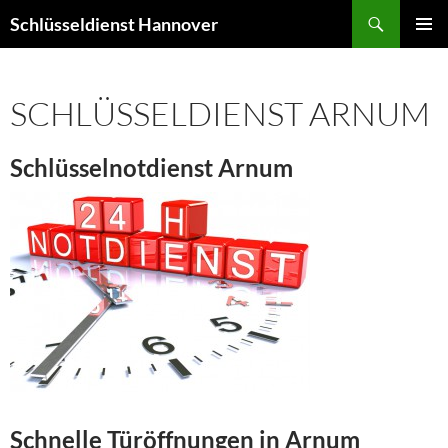
Zum
Suchen
Schlüsseldienst Hannover
Inhalt
PRIMÄR
springen
MENÜ
SCHLÜSSELDIENST ARNUM
Schlüsselnotdienst Arnum
Schnelle Türöffnungen in Arnum