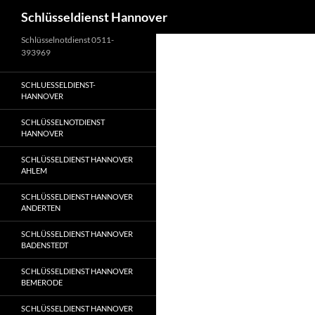
Suchen
Schlüsseldienst Hannover
Zum
Schlüsselnotdienst 0511-
393969
Inhalt
springen
SCHLUESSELDIENST-
HANNOVER
SCHLÜSSELNOTDIENST
HANNOVER
SCHLÜSSELDIENST HANNOVER
AHLEM
SCHLÜSSELDIENST HANNOVER
ANDERTEN
SCHLÜSSELDIENST HANNOVER
BADENSTEDT
SCHLÜSSELDIENST HANNOVER
BEMERODE
SCHLÜSSELDIENST HANNOVER