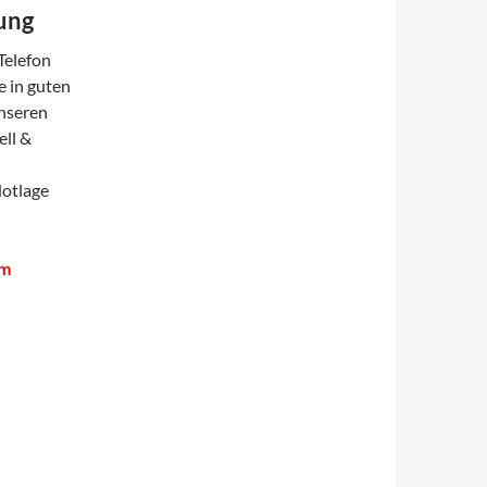
rung
 Telefon
e in guten
unseren
ell &
Notlage
im