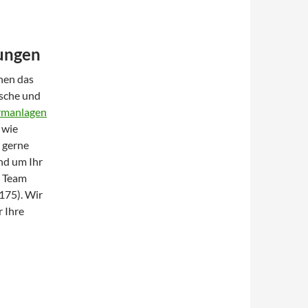
ungen
nen das
sche und
rmanlagen
 wie
 gerne
und um Ihr
s Team
175). Wir
 Ihre