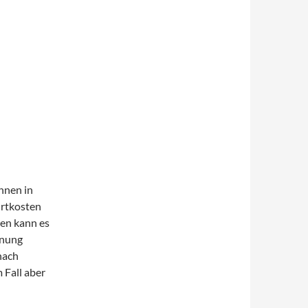
Ihnen in
rtkosten
len kann es
fnung
nach
 Fall aber