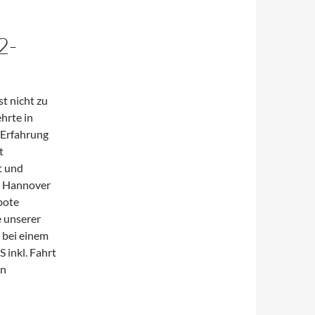
2-
st nicht zu
ehrte in
n Erfahrung
t
t und
, Hannover
bote
e unserer
 bei einem
 inkl. Fahrt
en